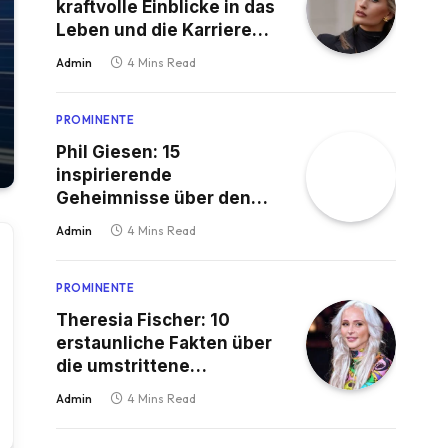
kraftvolle Einblicke in das
Leben und die Karriere
der mutigen deutschen
Admin
4 Mins Read
Stimme
PROMINENTE
Phil Giesen: 15
inspirierende
Geheimnisse über den
deutschen Star, die Sie
Admin
4 Mins Read
verblüffen werden
PROMINENTE
Theresia Fischer: 10
erstaunliche Fakten über
die umstrittene
Prominente, die Sie
Admin
4 Mins Read
kennen müssen