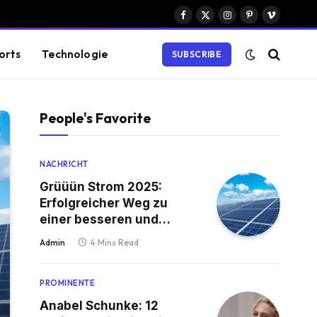
Facebook
X
Instagram
Pinterest
Vimeo
(Twitter)
orts
Technologie
SUBSCRIBE
People's Favorite
NACHRICHT
Grüüün Strom 2025:
Erfolgreicher Weg zu
einer besseren und
grünen Zukunft
Admin
4 Mins Read
PROMINENTE
Anabel Schunke: 12