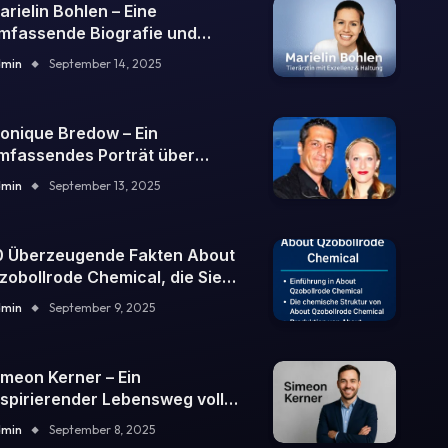
arielin Bohlen – Eine
mfassende Biografie und
arriereübersicht
dmin
September 14, 2025
onique Bredow – Ein
mfassendes Porträt über
eben, Karriere und Einfluss
dmin
September 13, 2025
0 Überzeugende Fakten About
zobollrode Chemical, die Sie
egeistern werde
dmin
September 9, 2025
imeon Kerner – Ein
nspirierender Lebensweg voller
ielfalt
dmin
September 8, 2025