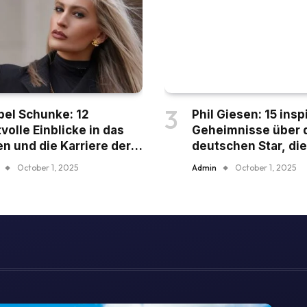
el Schunke: 12
Phil Giesen: 15 ins
tvolle Einblicke in das
Geheimnisse über 
n und die Karriere der
deutschen Star, die
igen deutschen Stimme
verblüffen werden
October 1, 2025
Admin
October 1, 2025