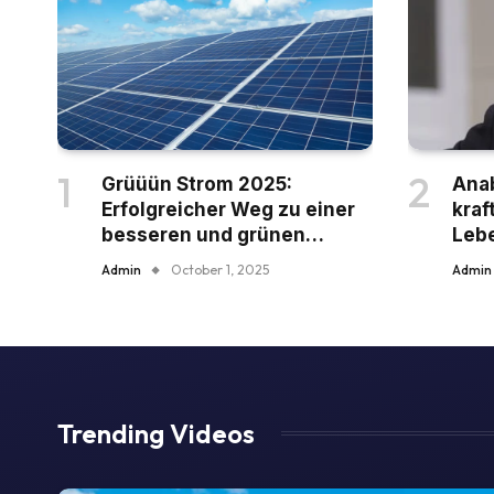
Grüüün Strom 2025:
Anab
Erfolgreicher Weg zu einer
kraf
besseren und grünen
Lebe
Zukunft
mut
Admin
October 1, 2025
Admin
Trending Videos