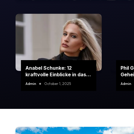
Anabel Schunke: 12
Phil 
kraftvolle Einblicke in das
Gehei
Leben und die Karriere der
deuts
Admin
October 1, 2025
Admin
mutigen deutschen Stimme
verbl