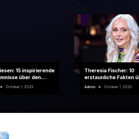
Giesen: 15 inspirierende
Theresia Fischer: 10
mnisse über den
erstaunliche Fakten ü
chen Star, die Sie
die umstrittene
October 1, 2025
Admin
October 1, 2025
üffen werden
Prominente, die Sie k
müssen