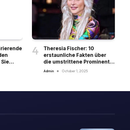
pirierende
Theresia Fischer: 10
den
erstaunliche Fakten über
 Sie
die umstrittene Prominente,
die Sie kennen müssen
Admin
October 1, 2025