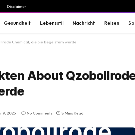
Disclaimer
Gesundheit
Lebensstil
Nachricht
Reisen
Sp
lrode Chemical, die Sie begeistern werde
kten About Qzobollrode
werde
 9, 2025
No Comments
8 Mins Read