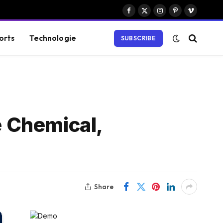
Facebook
X
Instagram
Pinterest
Vimeo
(Twitter)
orts
Technologie
SUBSCRIBE
 Chemical,
Share