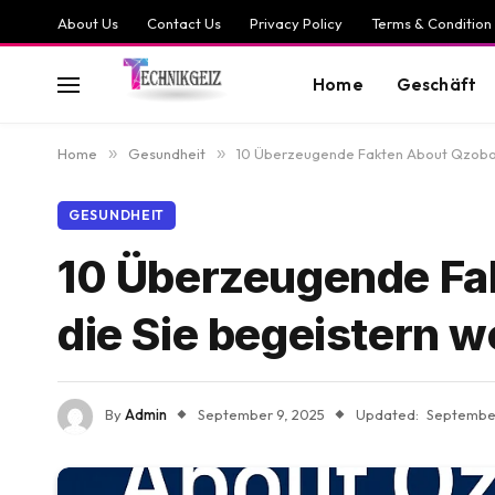
About Us
Contact Us
Privacy Policy
Terms & Condition
Home
Geschäft
Home
»
Gesundheit
»
10 Überzeugende Fakten About Qzobol
GESUNDHEIT
10 Überzeugende Fa
die Sie begeistern 
By
Admin
September 9, 2025
Updated:
September