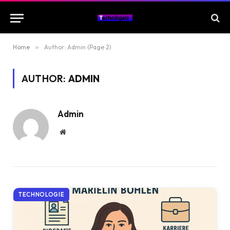
Home
»
Author: Admin (Page 2)
AUTHOR:
ADMIN
Admin
Website
TECHNOLOGIE