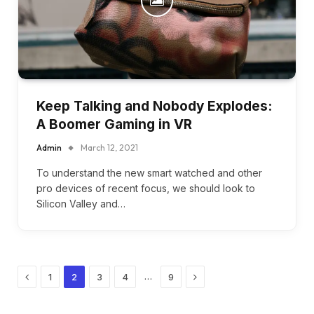
Keep Talking and Nobody Explodes:
A Boomer Gaming in VR
Admin
March 12, 2021
To understand the new smart watched and other
pro devices of recent focus, we should look to
Silicon Valley and…
Previous
Next
…
1
2
3
4
9